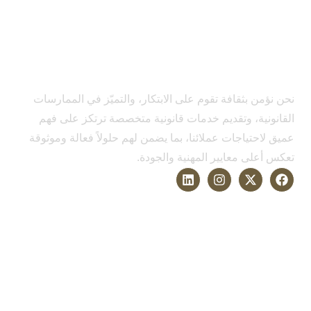
نحن نؤمن بثقافة تقوم على الابتكار، والتميّز في الممارسات
القانونية، وتقديم خدمات قانونية متخصصة ترتكز على فهم
عميق لاحتياجات عملائنا، بما يضمن لهم حلولاً فعالة وموثوقة
تعكس أعلى معايير المهنية والجودة.
الخدمات
التحكيم وحل النزاعات
القانون التجاري