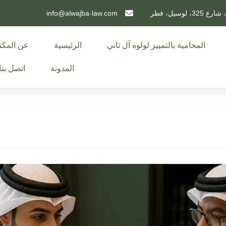
info@alwajba-law.com
المحامية بالتمييز لولوه آل ثاني
الرئيسية
عن المك
المدونة
اتصل بنا