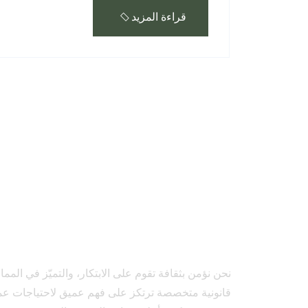
قراءة المزيد
نحن نؤمن بثقافة تقوم على الابتكار، والتميّز في المم
قانونية متخصصة ترتكز على فهم عميق لاحتياجات عملائ