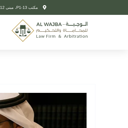
مكتب P1-13، مبنى 12، شارع 325، لوسيل، قطر