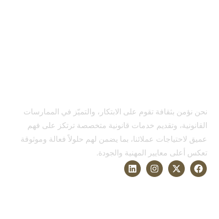
نحن نؤمن بثقافة تقوم على الابتكار، والتميّز في الممارسات
القانونية، وتقديم خدمات قانونية متخصصة ترتكز على فهم
عميق لاحتياجات عملائنا، بما يضمن لهم حلولاً فعالة وموثوقة
تعكس أعلى معايير المهنية والجودة.
الخدمات