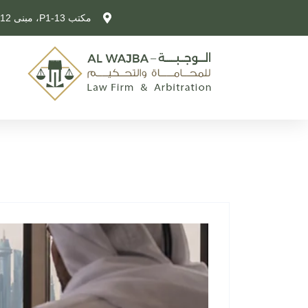
مكتب P1-13، مبنى 12، شارع 325، لوسيل، قطر