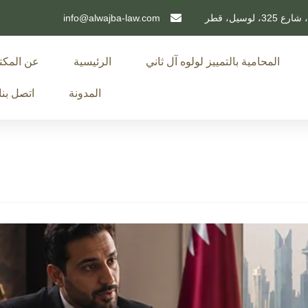
info@alwajba-law.com
المحامية بالتمييز لولوه آل ثاني
الرئيسية
عن المك
المدونة
اتصل بنا