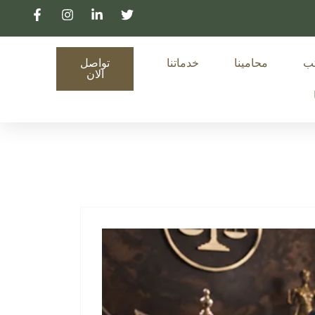
تب
محامينا
خدماتنا
تواصل
الان