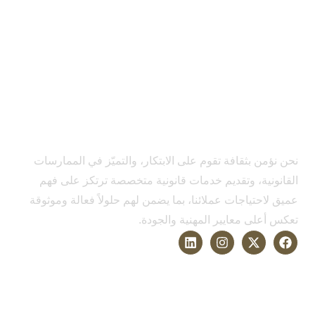
نحن نؤمن بثقافة تقوم على الابتكار، والتميّز في الممارسات
القانونية، وتقديم خدمات قانونية متخصصة ترتكز على فهم
عميق لاحتياجات عملائنا، بما يضمن لهم حلولاً فعالة وموثوقة
تعكس أعلى معايير المهنية والجودة.
الخدمات