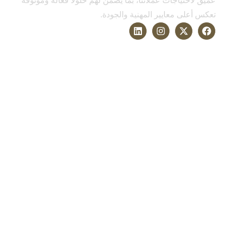
عميق لاحتياجات عملائنا، بما يضمن لهم حلولاً فعالة وموثوقة
تعكس أعلى معايير المهنية والجودة.
الخدمات
التحكيم وحل النزاعات
القانون التجاري
قانون الشركات
قانون الأسرة والأحوال الشخصية
قانون العمل والتوظيف
اكتشاف المزيد