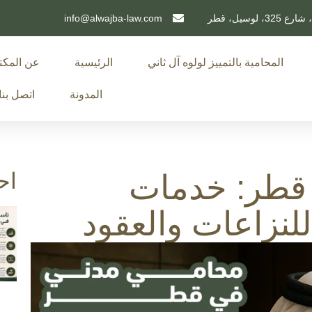
info@alwajba-law.com
المحامية بالتمييز لولوه آل ثاني
الرئيسية
عن المك
المدونة
اتصل بنا
اح
قطر: خدمات
لنزاعات والعقود