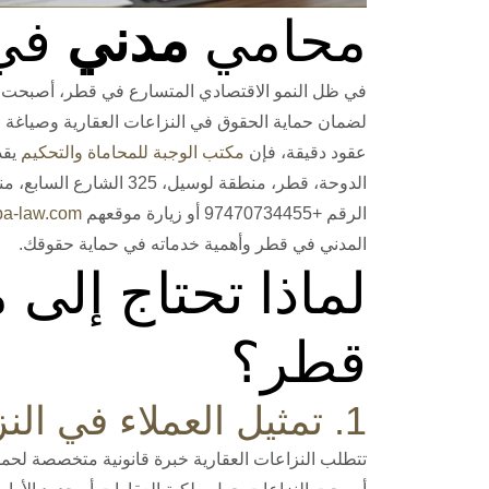
محامي
مدني
في
في ظل النمو الاقتصادي المتسارع في قطر، أصبحت ا
لضمان حماية الحقوق في النزاعات العقارية وصياغة العقو
عقود دقيقة، فإن
مكتب الوجبة للمحاماة والتحكيم
يقد
الرقم +97470734455 أو زيارة موقعهم
ba-law.com
المدني في قطر وأهمية خدماته في حماية حقوقك.
لماذا تحتاج إلى
قطر؟
1. تمثيل العملاء في النزاعات العقارية
تتطلب النزاعات العقارية خبرة قانونية متخصصة لحماي