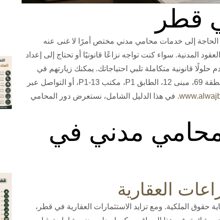
 قطر
لحاجة إلى خدمات محامي مدني مختص أمرًا لا غنى عنه
د المدنية. سواء كنت تواجه نزاعًا قانونيًا أو تحتاج إلى إعداد
م حلولًا قانونية متكاملة تلبي احتياجاتك. يمكنك زيارتهم في
الدوحة، قطر، منطقة لوسيل، 325 الشارع السابع، منطقة 69، مبنى 12، الطابق P1، مكتب P1-13، أو التواصل عبر
www.alwaj
. في هذا الدليل الشامل، نستعرض دور المحامي
 محامي مدني في
ة حقوق الملكية. ومع تزايد الاستثمارات العقارية في قطر،