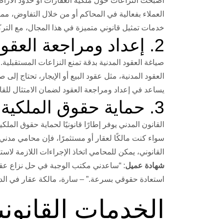
أصبحت النزاعات حول ملكية العقارات أو حدود الأراض
العملاء بفعالية في المحاكم أو من خلال التفاوض، م
خدمات تمثيل قانوني متميزة في هذا المجال، مع التركي
2. إعداد ومراجعة العقود المدنية
صياغة العقود المدنية بدقة تمنع النزاعات المستقبلية.
العقود المدنية، مثل عقود البيع أو الإيجار، تحتاج
يساعد في إعداد ومراجعة العقود لضمان الامتثال للقا
3. حماية حقوق الملكية
القانون المدني يوفر إطارًا قانونيًا لحماية حقوق الملكي
سواء كنت مالكًا لعقار أو مستثمرًا، فإن محامي مدني 
القانوني، يمكن للمحامي اتخاذ الإجراءات اللازمة لا
شهادة عميل
: “ساعدني مكتب الوجبة في حل نزاع عق
استعادة حقوقي بسرعة.” – سارة، مالكة عقار في الد
الخدمات القانوني