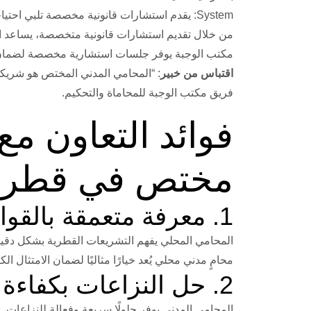
System: يقدم استشارات قانونية مخصصة تلبي احتياجات العملاء.
من خلال تقديم استشارات قانونية متخصصة، يساعد ال
مكتب الوجبة يوفر جلسات استشارية مخصصة لضمان ت
اقتباس من خبير
: “المحامي المدني المختص هو شريكك
فريق مكتب الوجبة للمحاماة والتحكيم.
فوائد التعاون م
مختص في قطر
1. معرفة متعمقة بالقوانين المحلية
المحامي المحلي يفهم التشريعات القطرية بشكل دقيق.
محامٍ مدني محلي يُعد خيارًا مثاليًا لضمان الامتثال الك
2. حل النزاعات بكفاءة
المحامي المدني يوفر حلولًا سريعة وفعالة للنزاعات.