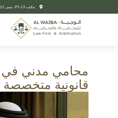
مكتب P1-13، مبنى 12، شارع 325، لوسيل، قطر
محامي مدني في 
قانونية متخصصة ل