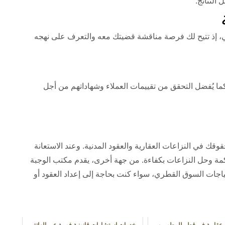
النتائج.
مي، إذ تتيح لك فرصة مناقشة قضيتك معه والتعرف على نهجه
ما يُفضل التحقق من تقييمات العملاء وشهاداتهم من أجل
وقك في النزاعات العقارية والعقود المدنية. وعند الاستعانة
 وحل النزاعات بكفاءة. من جهة أخرى، يقدم مكتب الوجبة
اجات السوق القطري، سواء كنت بحاجة إلى إعداد العقود أو
 عقارية في قطر للمطورين
خدمات استشارات قانونية فورية عبر الهاتف