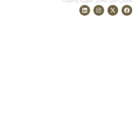
تعكس أعلى معايير المهنية والجودة.
الخدمات
التحكيم وحل النزاعات
القانون التجاري
قانون الشركات
قانون الأسرة والأحوال الشخصية
قانون العمل والتوظيف
اكتشاف المزيد