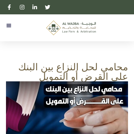
المحامية بالتمييز لولوه آل ثاني
عن المك
محامي لحل النزاع بين البنك
على القرض أو التمويل