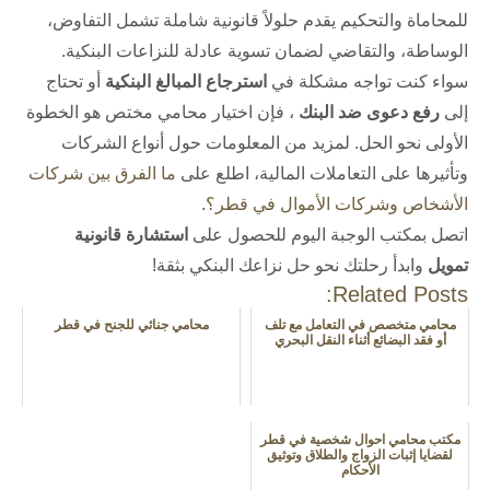
للمحاماة والتحكيم يقدم حلولاً قانونية شاملة تشمل التفاوض،
الوساطة، والتقاضي لضمان تسوية عادلة للنزاعات البنكية.
سواء كنت تواجه مشكلة في
استرجاع المبالغ البنكية
أو تحتاج
إلى
رفع دعوى ضد البنك
، فإن اختيار محامي مختص هو الخطوة
الأولى نحو الحل. لمزيد من المعلومات حول أنواع الشركات
وتأثيرها على التعاملات المالية، اطلع على
ما الفرق بين شركات
الأشخاص وشركات الأموال في قطر؟
.
اتصل بمكتب الوجبة اليوم للحصول على
استشارة قانونية
تمويل
وابدأ رحلتك نحو حل نزاعك البنكي بثقة!
Related Posts:
محامي متخصص في التعامل مع تلف
محامي جنائي للجنح في قطر
أو فقد البضائع أثناء النقل البحري
مكتب محامي احوال شخصية في قطر
لقضايا إثبات الزواج والطلاق وتوثيق
الأحكام