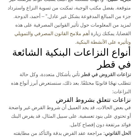
متوقعة. بفضل مكتب الوجبة، تمكنت من تسوية النزاع واسترداد
جزء من المبالغ المدفوعة بشكل غير عادل.” – أحمد، الدوحة.
لمزيد من المعلومات حول تأثير القوانين المصرفية على هذه
القضايا، يمكنك زيارة
أهم ملامح القانون المصرفي والتمويلي
وتأثيره على الأنشطة البنكية
.
أنواع النزاعات البنكية الشائعة
في قطر
نزاعات القروض في قطر
تأتي بأشكال متعددة، وكل حالة
تتطلب نهجًا قانونيًا مختلفًا. بعد ذلك، سنستعرض أبرز أنواع هذه
النزاعات:
نزاعات تتعلق بشروط القرض
في بعض الحالات، قد يجد العميل أن شروط القرض غير واضحة
أو تحتوي على بنود تعسفية. على سبيل المثال، قد يفرض البنك
فوائد مرتفعة دون إفصاح كامل.
الحل القانوني
: مراجعة عقد القرض بدقة والتأكد من مطابقته