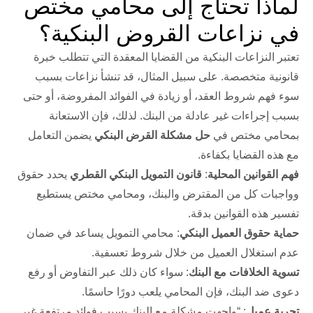
لماذا تحتاج إلى محامي مختص
في نزاعات القروض البنكية؟
تعتبر النزاعات البنكية من القضايا المعقدة التي تتطلب خبرة
قانونية متخصصة. على سبيل المثال، قد تنشأ نزاعات بسبب
سوء فهم شروط العقد، أو زيادة في الفوائد المفروضة، أو حتى
بسبب إجراءات غير عادلة من البنك. لذلك، فإن الاستعانة
بمحامي مختص في
حل مشكلة القرض البنكي
يضمن التعامل
مع هذه القضايا بكفاءة.
فهم القوانين المحلية
:
قانون التمويل البنكي القطري
يحدد حقوق
وواجبات كل من المقترض والبنك، ومحامي مختص يستطيع
تفسير هذه القوانين بدقة.
حماية حقوق العميل البنكي
: محامي التمويل يساعد في ضمان
عدم استغلال العميل من خلال شروط تعسفية.
تسوية الخلافات مع البنك
: سواء كان ذلك عبر التفاوض أو رفع
دعوى ضد البنك، فإن المحامي يلعب دورًا حاسمًا.
تجربة عميل
: “واجهت مشكلة مع البنك بسبب فوائد مرتفعة غير