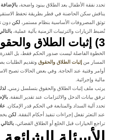
تحدد نفقة الأطفال بعد الطلاق ببنود واضحة،
بالإضافة 
يناقش سكن الحاضنة في قطر بطريقة تحفظ الاستقر
توثق المصروفات الأساسية بنظام مستمر،
لكن
دون تح
تُضبط الزيارات والترتيبات الزمنية بآلية عملية،
بالتالي
3) إثبات الطلاق والحقوق وتنفيذ أحكام النفقة
الخطوة الفاصلة ليست صدور الحكم فقط، بل القدرة عل
المسار من
إثبات الطلاق والحقوق
وتقديم الطلبات بص
أوامر وقتية عند الحاجة. وفي بعض الحالات تصبح الاس
مالية وإجرائية.
يرتب ملف إثبات الطلاق والحقوق بتسلسل زمني.
لذل
ترفق بيانات الدخل والالتزامات عند تقدير النفقة.
بالإ
تحدد آلية السداد والمتابعة في الحكم قدر الإمكان.
علا
عند التعثر تفعل إجراءات تنفيذ أحكام النفقة.
لكن
بخطة
تراجع الخيارات قبل الخلع أو الطلاق القضائي،
بالتالي
ت
الأسئلة الشائعة (FAQ