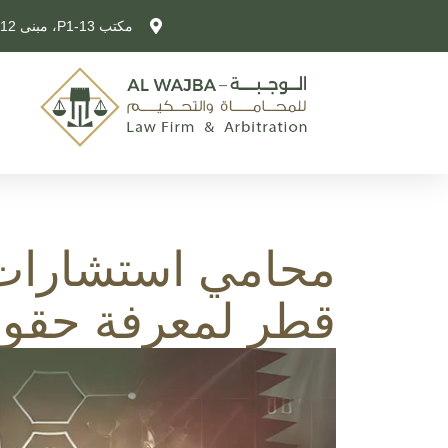
مكتب P1-13، مبنى 12، شارع 325، لوسيل، قطر
محامي استشارات
قطر لمعرفة حقوق 