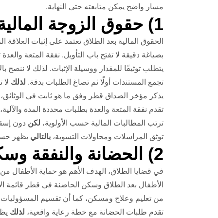
مسار واضح يمكن متابعته حتى النهاية.
1) حقوق الزوجة المالية بعد الطلاق
الحقوق المالية بعد الطلاق تعتمد على إثبات العلاقة 
بصياغة دقيقة لا تفتح باب التأويل. نفقة المتعة وا
يتطلب توثيقًا للمقدار ووسيلة الإثبات. لذلك لا ننصح ب
تجمع المستندات أولًا ثم تصاغ الطلبات بدقة.
لذلك
لا ت
يذكر مؤخر الصداق قطر وفق ما هو ثابت في الوثائق،
تقدم نفقة المتعة والعدة بطلبات محددة المدة والآلية،
ترتب المطالبات المالية حسب الأولوية،
لكن
دون إسقاط
توثق المراسلات ومحاولات التسوية،
بالتالي
يظهر حسن 
2) الحضانة والنفقة وسكن الحاضنة
في قضايا الطلاق، الهدف الأهم هو حماية الأطفال من 
الأطفال بعد الطلاق وسكن الحاضنة في قطر قائمة الأ
من تعليم وعلاج ومسكن، كما أن تقسيم المسؤوليات ال
تقدم طلبات الحضانة مع خطة رعاية واقعية،
لذلك
يظه