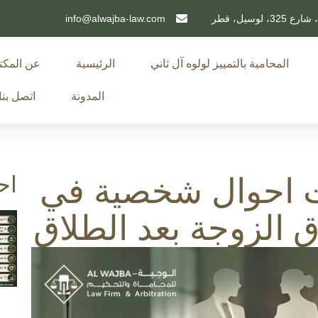
info@alwajba-law.com
المحامية بالتمييز لولوه آل ثاني
الرئيسية
عن المك
المدونة
اتصل بنا
اح
 احوال شخصية في
الزوجة بعد الطلاق