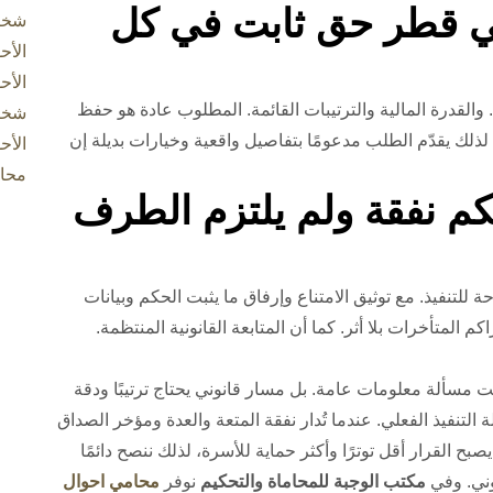
ي قطر حق ثابت في كل
شخص
الأح
الأح
القدرة المالية والترتيبات القائمة. المطلوب عادة هو حفظ
شخص
لذلك يقدّم الطلب مدعومًا بتفاصيل واقعية وخيارات بديلة إن
الأح
محا
حكم نفقة ولم يلتزم الطرف
حة للتنفيذ. مع توثيق الامتناع وإرفاق ما يثبت الحكم وبيانات
م المتأخرات بلا أثر. كما أن المتابعة القانونية المنتظمة.
 مسألة معلومات عامة. بل مسار قانوني يحتاج ترتيبًا ودقة
تنفيذ الفعلي. عندما تُدار نفقة المتعة والعدة ومؤخر الصداق
القرار أقل توترًا وأكثر حماية للأسرة، لذلك ننصح دائمًا
وني. وفي
مكتب الوجبة للمحاماة والتحكيم
نوفر
محامي احوال