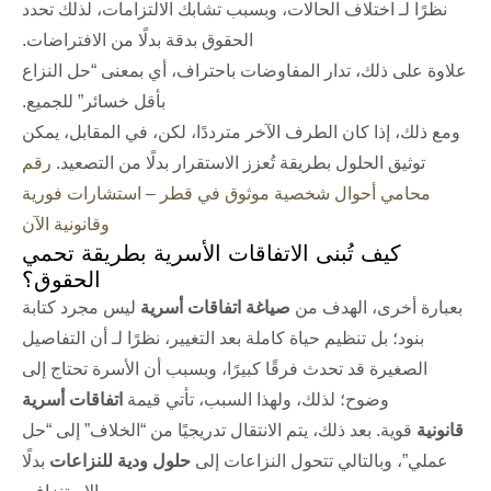
نظرًا لـ اختلاف الحالات، وبسبب تشابك الالتزامات، لذلك تحدد
الحقوق بدقة بدلًا من الافتراضات.
علاوة على ذلك، تدار المفاوضات باحتراف، أي بمعنى “حل النزاع
بأقل خسائر” للجميع.
ومع ذلك، إذا كان الطرف الآخر مترددًا، لكن، في المقابل، يمكن
توثيق الحلول بطريقة تُعزز الاستقرار بدلًا من التصعيد.
رقم
محامي أحوال شخصية موثوق في قطر – استشارات فورية
وقانونية الآن
كيف تُبنى الاتفاقات الأسرية بطريقة تحمي
الحقوق؟
بعبارة أخرى، الهدف من
صياغة اتفاقات أسرية
ليس مجرد كتابة
بنود؛ بل تنظيم حياة كاملة بعد التغيير، نظرًا لـ أن التفاصيل
الصغيرة قد تحدث فرقًا كبيرًا، وبسبب أن الأسرة تحتاج إلى
وضوح؛ لذلك، ولهذا السبب، تأتي قيمة
اتفاقات أسرية
قانونية
قوية. بعد ذلك، يتم الانتقال تدريجيًا من “الخلاف” إلى “حل
عملي”، وبالتالي تتحول النزاعات إلى
حلول ودية للنزاعات
بدلًا