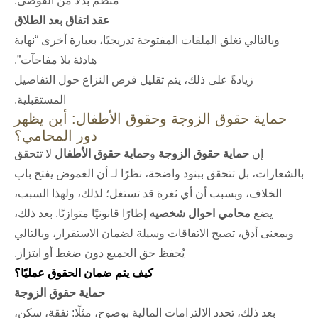
منظم بدلًا من الفوضى.
عقد اتفاق بعد الطلاق
وبالتالي تغلق الملفات المفتوحة تدريجيًا، بعبارة أخرى “نهاية
هادئة بلا مفاجآت”.
زيادةً على ذلك، يتم تقليل فرص النزاع حول التفاصيل
المستقبلية.
حماية حقوق الزوجة وحقوق الأطفال: أين يظهر
دور المحامي؟
إن
حماية حقوق الزوجة
و
حماية حقوق الأطفال
لا تتحقق
بالشعارات، بل تتحقق ببنود واضحة، نظرًا لـ أن الغموض يفتح باب
الخلاف، وبسبب أن أي ثغرة قد تستغل؛ لذلك، ولهذا السبب،
يضع
محامي احوال شخصيه
إطارًا قانونيًا متوازنًا. بعد ذلك،
وبمعنى أدق، تصبح الاتفاقات وسيلة لضمان الاستقرار، وبالتالي
يُحفظ حق الجميع دون ضغط أو ابتزاز.
كيف يتم ضمان الحقوق عمليًا؟
حماية حقوق الزوجة
بعد ذلك، تحدد الالتزامات المالية بوضوح، مثلًا: نفقة، سكن،