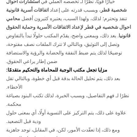
خيارًا قويًا، نظرًا لـ تخصصه العملي في
استشارات أحوال
شخصية قطر
، وبسبب قدرته على إعداد
اتفاقات أسرية قانونية
تنفذ وتحترم؛ لذلك، ولهذا السبب، يعتبره كثيرون أفضل
محامي
احوال شخصيه في قطر لإعداد الاتفاقات الأسرية وحماية الحقوق
قانونيا
. بعد ذلك، وبمعنى واضح، يقدّم المكتب حلولًا تبدأ بالتفاوض
وتصل إلى التوثيق، وبالتالي لا تترك الملفات نصف مفتوحة،
توضيحًا لذلك يتم ضبط النفقة والحضانة والرؤية والاستضافة
ضمن إطار يراعي الحقوق.
مزايا تجعل مكتب الوجبة للمحاماة والتحكيم متقدمًا:
بعد ذلك، يتم تحليل الحالة بدقة قبل أي خطوة، وبالتالي تقل
الأخطاء.
نظرًا لـ فهم التفاصيل، وبسبب الخبرة، لذلك تكتب البنود بصياغة
محكمة.
علاوة على ذلك، يتم التركيز على التسوية أولًا، أي بمعنى حلول
ودية قبل التصعيد.
ومع ذلك، إذا تعقّدت الأمور، لكن، في المقابل، توجد جاهزية