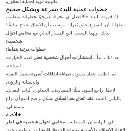
قانونية قوية لحماية الحقوق.
خطوات عملية للبدء بسرعة وبشكل صحيح
إذا قررت البدء، فالأفضل أن تتحرك تدريجيًا بخطوات منظمة،
نظرًا لـ أن التسرع يخلق ثغرات، وبسبب أن الاتفاق يحتاج تدقيقًا؛
لذلك، ولهذا السبب، اتبع المسار التالي مع
محامي احوال
شخصيه
:
خطوات مرتبة بنقاط:
بعد ذلك، ابدأ بـ
استشارات أحوال شخصية قطر
لفهم الخيارات
المتاحة.
ثم، اطلب إعداد مسودة
صياغة اتفاقات أسرية
تشمل النفقة
والحضانة والرؤية.
لاحقًا، راجع البنود، مثلًا: المصاريف، الجداول، آليات التعديل.
بالتالي، اعتمد
عقد اتفاق بعد الطلاق
بشكل واضح لمنع أي نزاع
مستقبلي.
خلاصة
في النهاية، إن الاستعانة بـ
محامي احوال شخصيه في قطر
لإعداد الاتفاقات الأسرية وحماية الحقوق قانونيا
هي خطوة واعية،