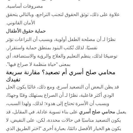
مصروفات أساسية.
علاوة على ذلك، توثق الحقوق لتجنب التراجع، وبالتالي يتحقق
الأمان القانوني.
حماية حقوق الأطفال
نظرًا لـ أن مصلحة الطفل أولوية، وبسبب أن النزاعات تؤثر
نفسيًا، لذلك تُكتب البنود بمنطق حماية واستقرار.
توضيحًا لذلك، ينظم التعليم والعلاج والرؤية والاستضافة، أي
بمعنى “حياة منظمة لا صراع فيها”.
محامي صلح أسري أم تصعيد؟ مقارنة سريعة
تفيدك
قد يظن البعض أن التصعيد أسرع، ومع ذلك، غالبًا يكون الحل
الودي أكثر فاعلية، نظرًا لـ أن الصراع يستهلك وقتًا وجهدًا،
وبسبب أن الأسرة تحتاج إلى هدوء؛ لذلك، ولهذا السبب،
يعمل
محامي صلح أسري
على بناء تسوية عادلة. في المقابل، قد
يكون التصعيد مناسبًا في حالات محددة، لكن، على النقيض، لا
يكون هو الخيار الأفضل دائمًا، بعبارة أخرى “اختر الطريق الذي