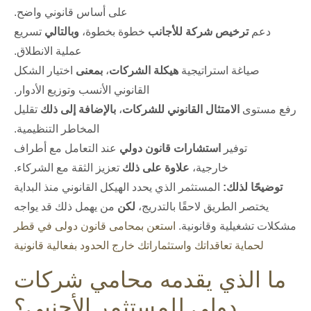
على أساس قانوني واضح.
دعم
ترخيص شركة للأجانب
خطوة بخطوة،
وبالتالي
تسريع
عملية الانطلاق.
صياغة استراتيجية
هيكلة الشركات
،
بمعنى
اختيار الشكل
القانوني الأنسب وتوزيع الأدوار.
رفع مستوى
الامتثال القانوني للشركات
،
بالإضافة إلى ذلك
تقليل
المخاطر التنظيمية.
توفير
استشارات قانون دولي
عند التعامل مع أطراف
خارجية،
علاوة على ذلك
تعزيز الثقة مع الشركاء.
توضيحًا لذلك:
المستثمر الذي يحدد الهيكل القانوني منذ البداية
يختصر الطريق لاحقًا بالتدريج،
لكن
من يهمل ذلك قد يواجه
مشكلات تشغيلية وقانونية.
استعن بمحامى قانون دولى في قطر
لحماية تعاقداتك واستثماراتك خارج الحدود بفعالية قانونية
ما الذي يقدمه محامي شركات
دولي للمستثمر الأجنبي؟