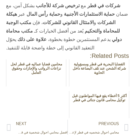
شركات في قطر
مع
ترخيص شركة للأجانب
بشكل آمن، مع
ضمان
حماية الاستثمارات الأجنبية
و
حماية رأس المال
عبر
هيكلة
الشركات
و
الامتثال القانوني للشركات
، فإن
مكتب الوجبة
للمحاماة والتحكيم
يُعد من أفضل الخيارات كـ
مكتب محاماة
دولي
يدعم المستثمرين خطوة بخطوة،
علاوة على ذلك
يحوّل
التعقيد القانوني إلى خطة واضحة قابلة للتنفيذ.
Related Posts:
القضايا البحرية في قطر ومسؤولية
محامين قضايا عماليه في قطر لحل
شركة الشحن عند تلف البضاعة داخل
نزاعات الرواتب والإجازات وحقوق
الحاوية
العامل
أكثر 5 أخطاء يقع فيها المواطنون قبل
توكيل محامى قانون جنائى في قطر
NEXT
PREVIOUS
محامي احوال شخصيه في قطر لإعداد الاتفاقات الأسرية وحماية الحقوق قانونيا
افضل محامي احوال شخصية في قطر للاستشارات الأسرية وحل النزاعات وديا