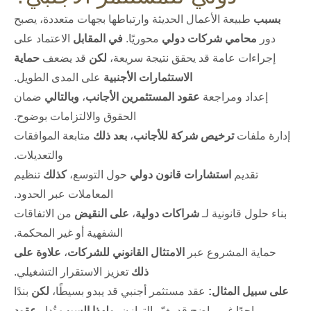
بسبب
طبيعة الأعمال الحديثة وارتباطها بجهات متعددة، يصبح
دور
محامي شركات دولي
محوريًا.
في المقابل
الاعتماد على
إجراءات عامة قد يحقق نتيجة سريعة،
لكن
قد يضعف
حماية
الاستثمارات الأجنبية
على المدى الطويل.
إعداد ومراجعة
عقود المستثمرين الأجانب
،
وبالتالي
ضمان
الحقوق والالتزامات بوضوح.
إدارة ملفات
ترخيص شركة للأجانب
،
بعد ذلك
متابعة الموافقات
والتعديلات.
تقديم
استشارات قانون دولي
حول التوسع،
كذلك
تنظيم
المعاملات عبر الحدود.
بناء حلول قانونية لـ
شراكات دولية
،
على النقيض
من الاتفاقات
الشفهية أو غير المحكمة.
حماية المشروع عبر
الامتثال القانوني للشركات
،
علاوة على
ذلك
تعزيز الاستقرار التشغيلي.
على سبيل المثال:
عقد مستثمر أجنبي قد يبدو بسيطًا،
لكن
بندًا
واحدًا غير واضح قد يغيّر التوازن،
ولهذا السبب
تُدار
عقود