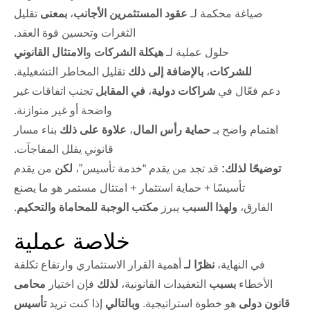
صياغة محكمة لـ
عقود المستثمرين الأجانب
،
بمعنى
تقليل
الثغرات وتحسين قوة العقد.
حلول عملية لـ
هيكلة الشركات
و
الامتثال القانوني
للشركات
،
بالإضافة إلى ذلك
تقليل المخاطر التشغيلية.
دعم فعّال في
شراكات دولية
،
في المقابل
تجنب اتفاقات غير
واضحة أو غير متوازنة.
اهتمام واضح بـ
حماية رأس المال
،
علاوة على ذلك
بناء مسار
قانوني يقلل المفاجآت.
توضيحًا لذلك:
قد تجد من يقدم “خدمة تأسيس”،
لكن
من يقدم
تأسيسًا + حماية استثمار + امتثال مستمر هو ما يصنع
الفارق،
ولهذا السبب
يبرز
مكتب الوجبة للمحاماة والتحكيم
.
خلاصة عملية
في النهاية،
نظرًا لـ
أهمية القرار الاستثماري وارتفاع تكلفة
الأخطاء
بسبب
التعقيدات القانونية،
لذلك
فإن اختيار
محامى
قانون دولى
هو خطوة استراتيجية.
وبالتالي
إذا كنت تريد
تأسيس