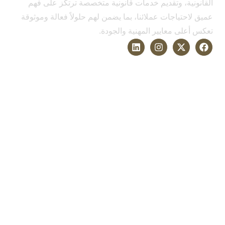
القانونية، وتقديم خدمات قانونية متخصصة ترتكز على فهم
عميق لاحتياجات عملائنا، بما يضمن لهم حلولاً فعالة وموثوقة
تعكس أعلى معايير المهنية والجودة.
الخدمات
التحكيم وحل النزاعات
القانون التجاري
قانون الشركات
قانون الأسرة والأحوال الشخصية
قانون العمل والتوظيف
اكتشاف المزيد