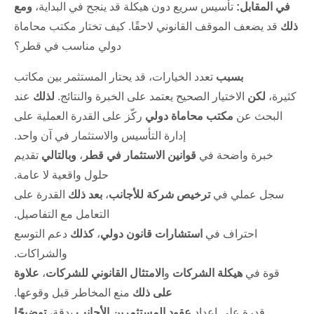
في المقابل:
تأسيس سريع دون هيكلة قد ينجح في البداية،
ومع
ذلك
قد يضعف الموقف القانوني لاحقًا.
كيف تختار مكتب محاماة
دولي مناسب في قطر؟
بسبب
تعدد الخيارات، قد يحتار المستثمر بين مكاتب
كثيرة،
لكن
الاختيار الصحيح يعتمد على الخبرة والنتائج.
لذلك
عند
البحث عن
مكتب محاماة دولي
ركّز على القدرة العملية على
إدارة التأسيس والاستثمار في آن واحد.
خبرة واضحة في
قوانين الاستثمار في قطر
،
وبالتالي
تقديم
حلول واقعية لا عامة.
سجل عملي في
ترخيص شركة للأجانب
،
بعد ذلك
القدرة على
التعامل مع التفاصيل.
احتراف في
استشارات قانون دولي
،
كذلك
دعم التوسع
والشراكات.
قوة في
هيكلة الشركات
و
الامتثال القانوني للشركات
،
علاوة
على ذلك
منع المخاطر قبل وقوعها.
قدرة على إعداد
عقود المستثمرين الأجانب
بدقة،
توضيحًا