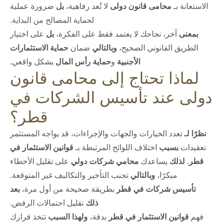
الاستعانة بـ
محامى قانون دولى
لا تُعد رفاهية،
بل
ضرورة عملية
لحماية المصالح من البداية.
بمعنى
آخر، نجاحك لا يعتمد فقط على الفكرة،
بل
على اختيار
الطريق القانوني الصحيح،
وبالتالي
ضمان
حماية الاستثمارات
الأجنبية
و
حماية رأس المال
بشكل واقعي.
لماذا تحتاج إلى محامى قانون
دولى عند تأسيس الشركات في
قطر؟
نظرًا لـ
تعدد الخيارات والجهات والإجراءات، قد يواجه المستثمر
تعقيدات
بسبب
اختلاف اللوائح المرتبطة بـ
قوانين الاستثمار في
قطر
.
لذلك
يساعدك
محامي شركات دولي
على تقليل الأخطاء
مبكرًا،
وبالتالي
تجنب التأخير والتكاليف غير المتوقعة.
تأسيس شركات في قطر
بطريقة صحيحة من أول مرة،
بعد
ذلك
تقليل احتمالات الرفض.
فهم
قوانين الاستثمار في قطر
بدقة،
ولهذا السبب
تتخذ قرارك