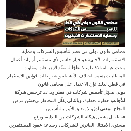
محامى قانون دولى في قطر لتأسيس الشركات وحماية
الاستثمارات الأجنبية هو خيار حاسم لأي مستثمر أو رائد أعمال
يبحث عن انطلاقة آمنة؛
نظرًا لـ
تعقّد الإجراءات وتفاوت
المتطلبات
بسبب
اختلاف الأنشطة واشتراطات
قوانين الاستثمار
في قطر
.
لذلك
فإن الاعتماد على
محامى قانون
دولى
يسهّل
تأسيس شركات في قطر
ويدعم
ترخيص شركة
للأجانب
خطوة بخطوة،
وبالتالي
يقلّل المخاطر ويحسّن فرص
النجاح.
بمعنى
أدق، لا يتعلق الأمر بالتأسيس
فقط،
بل
يشمل
هيكلة الشركات
من البداية، ورفع
مستوى
الامتثال القانوني للشركات
، وصياغة
عقود المستثمرين