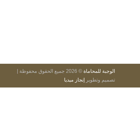
التواصل
مكتب P1-13، مبنى 12، شارع 325، لوسيل، قطر
97430823388+
info@alwajba-law.com
الوجبة للمحاماة
© 2026 جميع الحقوق محفوظة |
تصميم وتطوير
إنجاز ميديا