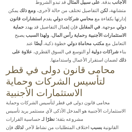
الأجانب
بدقة.
على سبيل المثال
قد تبدو الشروط
متشابهة،
لكن
التفاصيل تختلف من حالة لأخرى،
ومع ذلك
يمكن
إدارتها بكفاءة مع
محامي شركات دولي
يقدم
استشارات قانون
دولي
موجهة.
في المقابل
فإن إهمال التفاصيل قد يهدد
حماية
الاستثمارات الأجنبية
و
حماية رأس المال
،
ولهذا السبب
يصبح
التعامل مع
مكتب محاماة دولي
خطوة ذكية،
أيضًا
عند
بناء
شراكات دولية
أو التوسع في السوق القطري،
علاوة على
ذلك
لضمان استقرار الأعمال واستدامتها.
محامى قانون دولى في قطر
لتأسيس الشركات وحماية
الاستثمارات الأجنبية
محامى قانون دولى في قطر لتأسيس الشركات وحماية
الاستثمارات الأجنبية هو المدخل الأذكى لأي مستثمر يريد تأسيس
مشروعه بثقة؛
نظرًا لـ
حساسية القرارات
القانونية
بسبب
اختلاف المتطلبات من نشاط لآخر.
لذلك
فإن