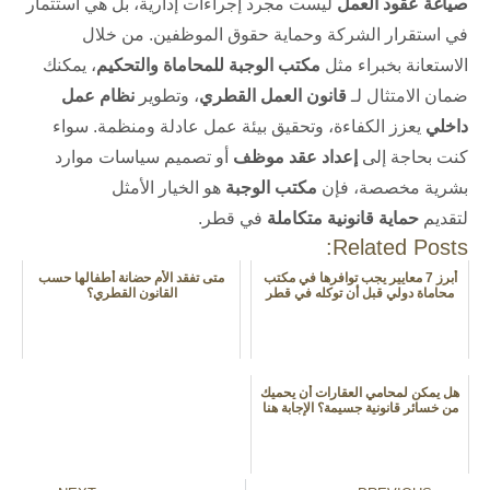
صياغة عقود العمل
ليست مجرد إجراءات إدارية، بل هي استثمار
في استقرار الشركة وحماية حقوق الموظفين. من خلال
الاستعانة بخبراء مثل
مكتب الوجبة للمحاماة والتحكيم
، يمكنك
ضمان الامتثال لـ
قانون العمل القطري
، وتطوير
نظام عمل
داخلي
يعزز الكفاءة، وتحقيق بيئة عمل عادلة ومنظمة. سواء
كنت بحاجة إلى
إعداد عقد موظف
أو تصميم سياسات موارد
بشرية مخصصة، فإن
مكتب الوجبة
هو الخيار الأمثل
لتقديم
حماية قانونية متكاملة
في قطر.
Related Posts:
أبرز 7 معايير يجب توافرها في مكتب
متى تفقد الأم حضانة أطفالها حسب
محاماة دولي قبل أن توكله في قطر
القانون القطري؟
هل يمكن لمحامي العقارات أن يحميك
من خسائر قانونية جسيمة؟ الإجابة هنا