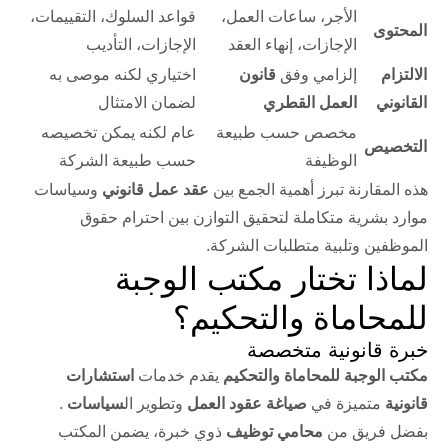
الأجر، ساعات العمل،
قواعد السلوك، التقييمات،
المحتوى
الإجازات، إنهاء العقد
الإجازات، التأديب
الالتزام
إلزامي وفق
قانون
اختياري لكنه موصى به
القانوني
العمل القطري
لضمان الامتثال
مخصص حسب طبيعة
عام لكنه يمكن تخصيصه
التخصيص
الوظيفة
حسب طبيعة الشركة
هذه المقارنة تبرز أهمية الجمع بين
عقد عمل قانوني
وسياسات
موارد بشرية متكاملة لتحقيق التوازن بين احترام حقوق
الموظفين وتلبية متطلبات الشركة.
لماذا تختار مكتب الوجبة
للمحاماة والتحكيم؟
خبرة قانونية متخصصة
مكتب الوجبة للمحاماة والتحكيم
يقدم خدمات
استشارات
قانونية
متميزة في
صياغة عقود العمل
وتطوير ال
سياسات
.
بفضل فريق من
محامي توظيف
ذوي خبرة، يضمن المكتب