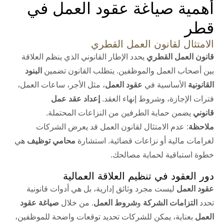
أهمية صياغة عقود العمل في
قطر
الامتثال لقانون العمل القطري
قانون العمل القطري
يحدد الإطار القانوني الذي ينظم العلاقة
بين أصحاب العمل والموظفين. يتطلب القانون تضمين
البنود
القانونية
الأساسية في
عقود العمل
، مثل الأجر، ساعات العمل،
فترات الإجازة، وشروط إنهاء العقد.
إعداد عقد عمل
قانوني
يضمن حماية الطرفين من النزاعات المحتملة.
ملاحظة
: عدم الامتثال لقانون العمل قد يعرض الشركات
لغرامات مالية أو نزاعات قضائية. استشارة
محامي توظيف
هي
خطوة استباقية لحماية مصالحك.
دور العقود في تنظيم العلاقة العمالية
عقود العمل
ليست مجرد وثائق إدارية، بل هي أدوات قانونية
تحدد
التزامات الشركة
و
شروط العمل
. من خلال
صياغة عقود
العمل
بعناية، يمكن للشركات تحديد توقعات واضحة للموظفين،