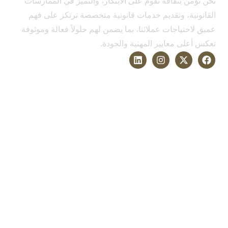
نحن نؤمن بثقافة تقوم على الابتكار، والتميّز في الممارسات
القانونية، وتقديم خدمات قانونية متخصصة ترتكز على فهم
عميق لاحتياجات عملائنا، بما يضمن لهم حلولاً فعالة وموثوقة
تعكس أعلى معايير المهنية والجودة.
الخدمات
التحكيم وحل النزاعات
القانون التجاري
قانون الشركات
قانون الأسرة والأحوال الشخصية
قانون العمل والتوظيف