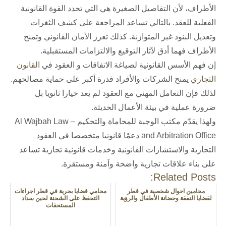
الأطراف، لأن التفاصيل الصغيرة هي التي تحدد القوة القانونية
الفعلية للعقد.
بالتالي تساعد المراجعة على كشف الثغرات
وتعديل البنود غير المتوازنة. كذلك تعزز الأمان القانوني وتمنح
الأطراف فهما أدق لآثار التوقيع والالتزامات المستقبلية.
إن فهم
الأسس القانونية لصياغة الاتفاقات و العقود في
القانون
التجاري
يمنح الشركات والأفراد قدرة أكبر على حماية مصالحهم.
لذلك فإن التعامل المهني مع العقود لم يعد خيارا ثانويا بل
ضرورة عملية في بيئة الأعمال الحديثة.
ولهذا يقدّم
مكتب الوجبة للمحاماة والتحكيم – Al Wajbah Law
and Arbitration Office
دعمًا قانونيا متخصصا في
العقود
التجارية
و
الاستشارات القانونية
و
خدمات قانونية تجارية
تساعد
على بناء علاقات تجارية واضحة وآمنة ومستقرة.
Related Posts:
محامين احوال شخصية في قطر
محامي قضايا بحرية في قطر اجراءات
لقضايا النفقة وحضانة الأطفال والرؤية
التحفظ على الشحنة لحين سداد
المستحقات