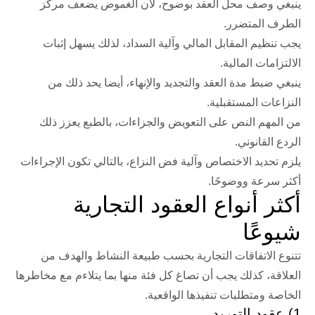
ينبغي وصف محل العقد بوضوح،
لأن
الغموض يضعف مركز
الطرف المتضرر.
يجب تنظيم المقابل المالي وآلية السداد،
لذلك
يسهل إثبات
الالتزامات المالية.
ينبغي ضبط مدة العقد والتجديد والإنهاء،
أيضا
يحد ذلك من
النزاعات المستقبلية.
من المهم النص على التعويض والجزاءات،
بالطبع
يعزز ذلك
الردع القانوني.
يلزم تحديد الاختصاص وآلية فض النزاع،
بالتالي
تكون الإجراءات
أكثر سرعة ووضوحًا.
أكثر أنواع العقود التجارية
شيوعًا
تتنوع
الاتفاقات التجارية
بحسب طبيعة النشاط والهدف من
العلاقة، كذلك يجب أن تصاغ كل فئة منها بما يتلاءم مع مخاطرها
الخاصة ومتطلبات تنفيذها الواقعية.
1) عقود التوريد