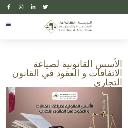
المحامية بالتمييز لولوه آل ثاني
عن المك
الأسس القانونية لصياغة
الاتفاقات و العقود في القانون
التجاري