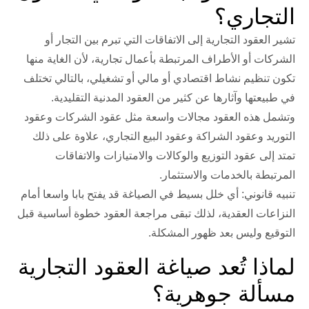
التجاري؟
تشير
العقود التجارية
إلى الاتفاقات التي تبرم بين التجار أو
الشركات أو الأطراف المرتبطة بأعمال تجارية، لأن الغاية منها
تكون تنظيم نشاط اقتصادي أو مالي أو تشغيلي، بالتالي تختلف
في طبيعتها وآثارها عن كثير من العقود المدنية التقليدية.
وتشمل هذه العقود مجالات واسعة مثل
عقود الشركات
و
عقود
التوريد
و
عقود الشراكة
و
عقود البيع التجاري
، علاوة على ذلك
تمتد إلى
عقود التوزيع
والوكالات والامتيازات والاتفاقات
المرتبطة بالخدمات والاستثمار.
تنبيه قانوني:
أي خلل بسيط في الصياغة قد يفتح بابا واسعا أمام
النزاعات العقدية، لذلك تبقى
مراجعة العقود
خطوة أساسية قبل
التوقيع وليس بعد ظهور المشكلة.
لماذا تُعد صياغة العقود التجارية
مسألة جوهرية؟