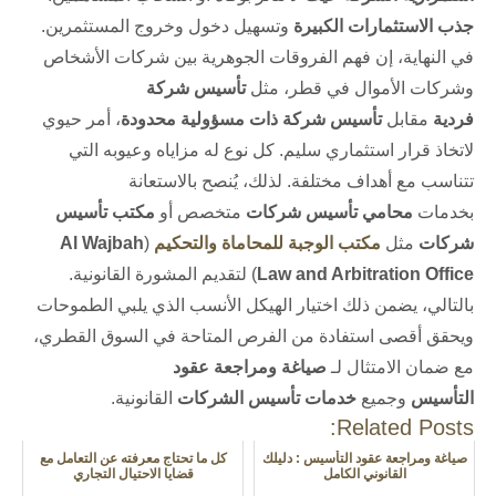
جذب الاستثمارات الكبيرة
وتسهيل دخول وخروج المستثمرين.
في النهاية، إن فهم الفروقات الجوهرية بين شركات الأشخاص
وشركات الأموال في قطر، مثل
تأسيس شركة
فردية
مقابل
تأسيس شركة ذات مسؤولية محدودة
، أمر حيوي
لاتخاذ قرار استثماري سليم. كل نوع له مزاياه وعيوبه التي
تتناسب مع أهداف مختلفة. لذلك، يُنصح بالاستعانة
بخدمات
محامي تأسيس شركات
متخصص أو
مكتب تأسيس
شركات
مثل
مكتب الوجبة للمحاماة والتحكيم
(
Al Wajbah
Law and Arbitration Office
) لتقديم المشورة القانونية.
بالتالي، يضمن ذلك اختيار الهيكل الأنسب الذي يلبي الطموحات
ويحقق أقصى استفادة من الفرص المتاحة في السوق القطري،
مع ضمان الامتثال لـ
صياغة ومراجعة عقود
التأسيس
وجميع
خدمات تأسيس الشركات
القانونية.
Related Posts:
صياغة ومراجعة عقود التأسيس : دليلك
كل ما تحتاج معرفته عن التعامل مع
القانوني الكامل
قضايا الاحتيال التجاري