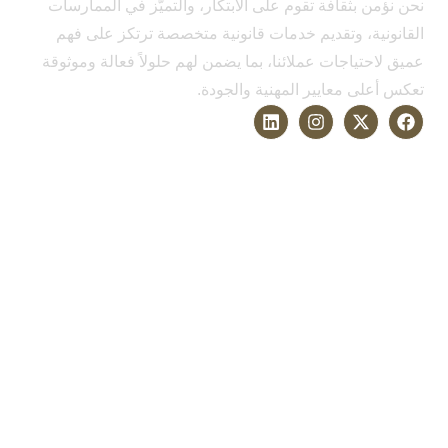
نحن نؤمن بثقافة تقوم على الابتكار، والتميّز في الممارسات
القانونية، وتقديم خدمات قانونية متخصصة ترتكز على فهم
عميق لاحتياجات عملائنا، بما يضمن لهم حلولاً فعالة وموثوقة
تعكس أعلى معايير المهنية والجودة.
الخدمات
التحكيم وحل النزاعات
القانون التجاري
قانون الشركات
قانون الأسرة والأحوال الشخصية
قانون العمل والتوظيف